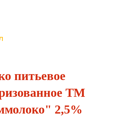
л
ко питьевое
еризованное ТМ
ммолоко" 2,5%