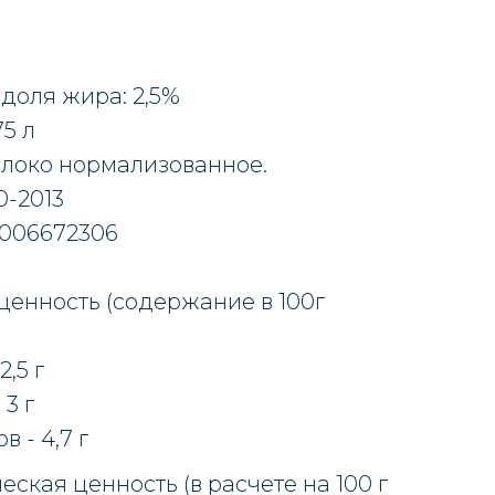
доля жира: 2,5%
75 л
олоко нормализованное.
0-2013
0006672306
енность (содержание в 100г
:
2,5 г
 3 г
в - 4,7 г
еская ценность (в расчете на 100 г