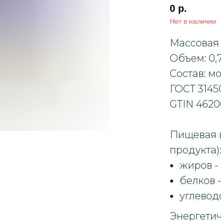
0
р.
Нет в наличии
Массовая 
Объем: 0,
Состав: м
ГОСТ 3145
GTIN 462
Пищевая ц
продукта)
жиров - 
белков -
углеводо
Энергетич