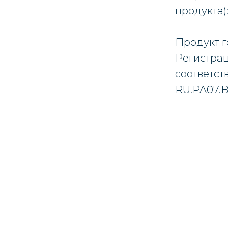
продукта):
Продукт г
Регистра
соответст
RU.PA07.B