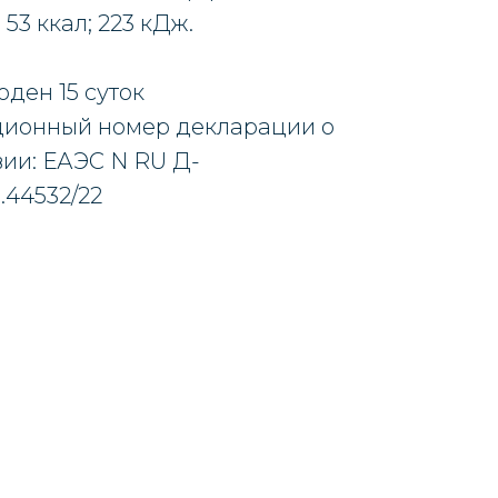
 53 ккал; 223 кДж.
оден 15 суток
ционный номер декларации о
вии: ЕАЭС N RU Д-
.44532/22