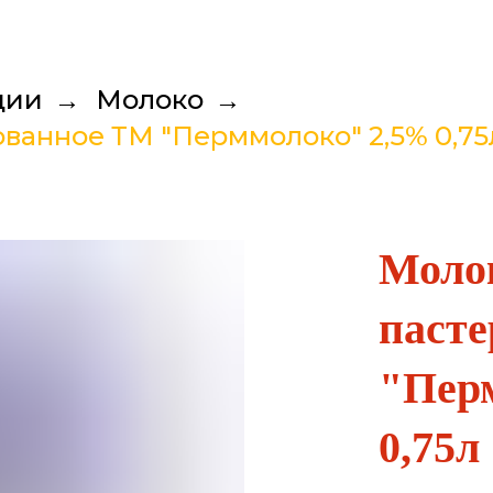
ции
→
Молоко
→
ванное ТМ "Перммолоко" 2,5% 0,75
Моло
паст
"Пер
0,75л