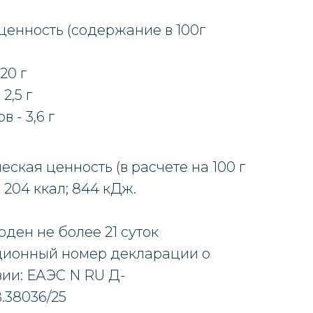
енность (содержание в 100г
:
20 г
2,5 г
в - 3,6 г
еская ценность (в расчете на 100 г
 204 ккал; 844 кДж.
оден не более 21 суток
ционный номер декларации о
вии: ЕАЭС N RU Д-
.38036/25