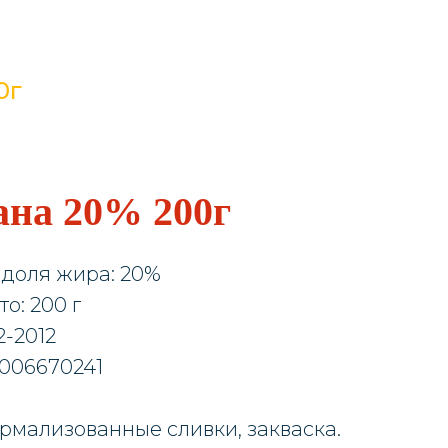
0г
ана 20% 200г
доля жира: 20%
о: 200 г
2-2012
006670241
ормализованные сливки, закваска.