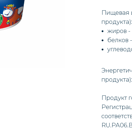
Пищевая ц
продукта)
жиров - 
белков - 
углеводо
Энергетич
продукта):
Продукт г
Регистра
соответст
RU.РА06.В